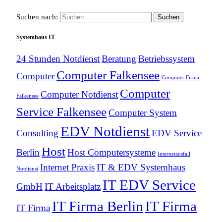
Suchen nach:
Systemhaus IT
24 Stunden Notdienst
Beratung
Betriebssystem
Computer Falkensee
Computer
Computer Firma
Computer
Computer Notdienst
Falkensee
Service Falkensee
Computer System
EDV Notdienst
Consulting
EDV Service
Host
Berlin
Host Computersysteme
Internetausfall
Internet Praxis
IT & EDV Systemhaus
Notdienst
IT EDV Service
GmbH
IT Arbeitsplatz
IT Firma Berlin
IT Firma
IT Firma