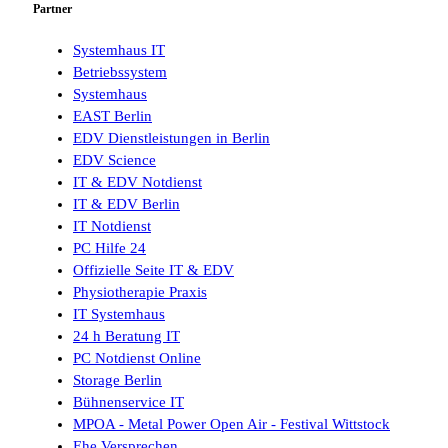
Partner
Systemhaus IT
Betriebssystem
Systemhaus
EAST Berlin
EDV Dienstleistungen in Berlin
EDV Science
IT & EDV Notdienst
IT & EDV Berlin
IT Notdienst
PC Hilfe 24
Offizielle Seite IT & EDV
Physiotherapie Praxis
IT Systemhaus
24 h Beratung IT
PC Notdienst Online
Storage Berlin
Bühnenservice IT
MPOA - Metal Power Open Air - Festival Wittstock
Ehe Versprechen