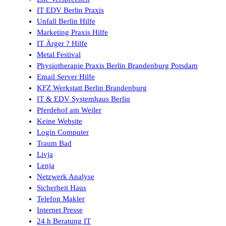
IT EDV Berlin Praxis
Unfall Berlin Hilfe
Marketing Praxis Hilfe
IT Ärger ? Hilfe
Metal Festival
Physiotherapie Praxis Berlin Brandenburg Potsdam
Email Server Hilfe
KFZ Werkstatt Berlin Brandenburg
IT & EDV Systemhaus Berlin
Pferdehof am Weiler
Keine Website
Login Computer
Traum Bad
Livja
Lenja
Netzwerk Analyse
Sicherheit Haus
Telefon Makler
Internet Presse
24 h Beratung IT