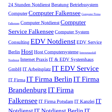
24 Stunden Notdienst
Beratung
Betriebssystem
Computer Falkensee
Computer
Computer Firma
Computer
Computer Notdienst
Falkensee
Service Falkensee
Computer System
EDV Notdienst
Consulting
EDV Service
Host
Berlin
Host Computersysteme
Internetausfall
Internet Praxis
IT & EDV Systemhaus
Notdienst
IT EDV Service
GmbH
IT Arbeitsplatz
IT Firma Berlin
IT Firma
IT Firma
Brandenburg
IT Firma
Falkensee
IT
IT Firma Potsdam
IT Kanzlei
Notdienst
IT Notdienst Berlin
IT