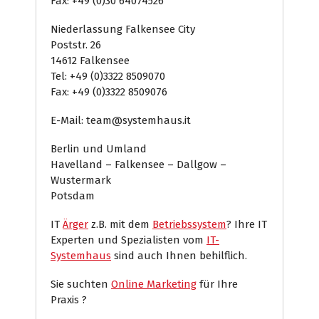
Fax: +49 (0)30 64074526
Niederlassung Falkensee City
Poststr. 26
14612 Falkensee
Tel: +49 (0)3322 8509070
Fax: +49 (0)3322 8509076
E-Mail: team@systemhaus.it
Berlin und Umland
Havelland – Falkensee – Dallgow –
Wustermark
Potsdam
IT
Ärger
z.B. mit dem
Betriebssystem
? Ihre IT
Experten und Spezialisten vom
IT-
Systemhaus
sind auch Ihnen behilflich.
Sie suchten
Online Marketing
für Ihre
Praxis ?