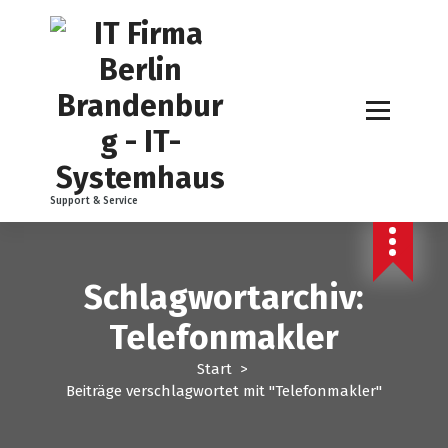
Z
u
m
I
n
h
a
l
t
Support & Service
s
p
r
i
Schlagwortarchiv:
n
g
Telefonmakler
e
n
Start
>
Beiträge verschlagwortet mit "Telefonmakler"